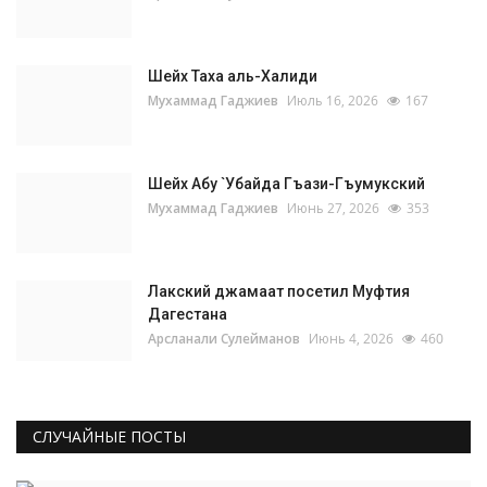
Шейх Таха аль-Халиди
Мухаммад Гаджиев
Июль 16, 2026
167
Шейх Абу `Убайда Гъази-Гъумукский
Мухаммад Гаджиев
Июнь 27, 2026
353
Лакский джамаат посетил Муфтия
Дагестана
Арсланали Сулейманов
Июнь 4, 2026
460
СЛУЧАЙНЫЕ ПОСТЫ