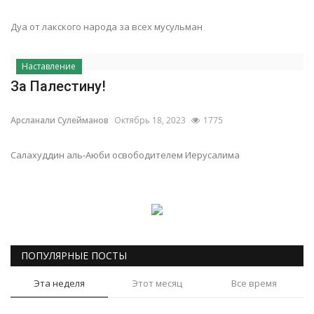
Дуа от лакского народа за всех мусульман
Наставление
Обучение
Наставление
За Палестину!
Семья
Арсланали Сулейманов
Октябрь 18, 2023
1775
История лакцев
Салахуддин аль-Аюби освободителем Иерусалима
Книги
ПОПУЛЯРНЫЕ ПОСТЫ
Эта неделя
Этот месяц
Все время