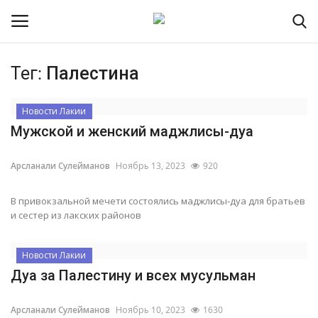
Тег:
Палестина
Контакты
Новости Лакии
Мужской и женский маджлисы-дуа
О портале
Арсланали Сулейманов
Ноябрь 13, 2023
920
Помочь порталу
В привокзальной мечети состоялись маджлисы-дуа для братьев
Наша Команда
и сестер из лакских районов
Новости Лакии
Новости Лакии
Дуа за Палестину и всех мусульман
Время намаза
Арсланали Сулейманов
Ноябрь 10, 2023
1630
Интервью