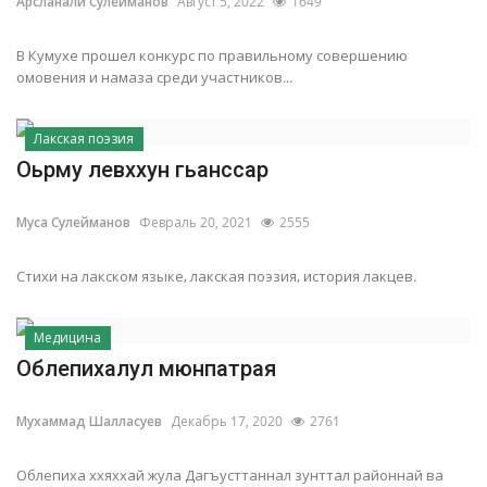
Арсланали Сулейманов
Август 5, 2022
1649
В Кумухе прошел конкурс по правильному совершению
омовения и намаза среди участников...
Лакская поэзия
Оьрму левххун гьанссар
Муса Сулейманов
Февраль 20, 2021
2555
Стихи на лакском языке, лакская поэзия, история лакцев.
Медицина
Облепихалул мюнпатрая
Мухаммад Шалласуев
Декабрь 17, 2020
2761
Облепиха ххяххай жула Дагъусттаннал зунттал районнай ва