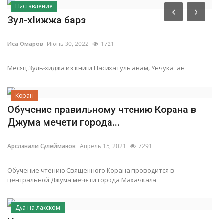
Наставление
Зул-хIижжа барз
Иса Омаров
Июнь 30, 2022
1721
Месяц Зуль-хиджа из книги Насихатуль авам, Унчукатан
Коран
Обучение правильному чтению Корана в
Джума мечети города...
Арсланали Сулейманов
Апрель 15, 2021
7291
Обучение чтению Священного Корана проводится в
центральной Джума мечети города Махачкала
Дуа на лакском