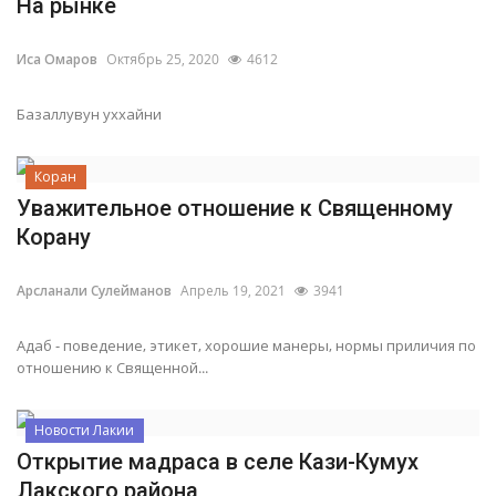
На рынке
Иса Омаров
Октябрь 25, 2020
4612
Базаллувун уххайни
Коран
Уважительное отношение к Священному
Корану
Арсланали Сулейманов
Апрель 19, 2021
3941
Адаб - поведение, этикет, хорошие манеры, нормы приличия по
отношению к Священной...
Новости Лакии
Открытие мадраса в селе Кази-Кумух
Лакского района