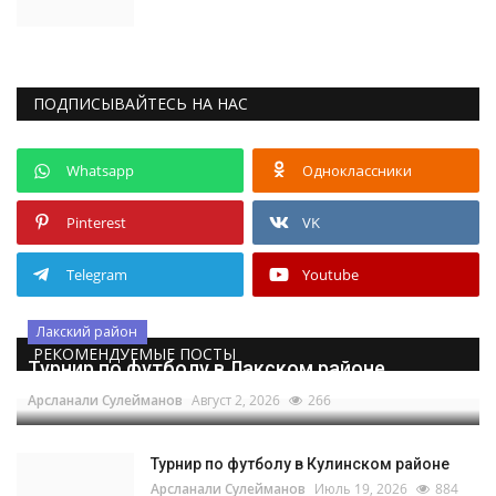
ПОДПИСЫВАЙТЕСЬ НА НАС
Whatsapp
Одноклассники
Pinterest
VK
Telegram
Youtube
Лакский район
РЕКОМЕНДУЕМЫЕ ПОСТЫ
Турнир по футболу в Лакском районе
Арсланали Сулейманов
Август 2, 2026
266
Турнир по футболу в Кулинском районе
Арсланали Сулейманов
Июль 19, 2026
884