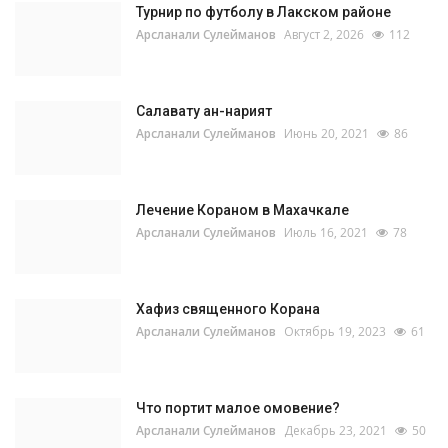
Турнир по футболу в Лакском районе
Арсланали Сулейманов
Август 2, 2026
112
Салавату ан-нарият
Арсланали Сулейманов
Июнь 20, 2021
86
Лечение Кораном в Махачкале
Арсланали Сулейманов
Июль 16, 2021
78
Хафиз священного Корана
Арсланали Сулейманов
Октябрь 19, 2023
61
Что портит малое омовение?
Арсланали Сулейманов
Декабрь 23, 2021
50