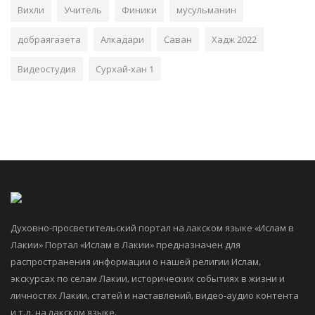
Вихли
Учитель
Финики
мусульманин
добраягазета
Алкадари
Саван
Хадж 2022
Видеостудия
Сурхай-хан 1
Духовно-просветительский портал на лакском языке «Ислам в
Лакии» Портал «Ислам в Лакии» предназначен для
распространения информации о нашей религии Ислам,
экскурсах по селам Лакии, исторических событиях в жизни и
личностях Лакии, статей и наставлений, видео-аудио контента
и т.д. на лакском языке.