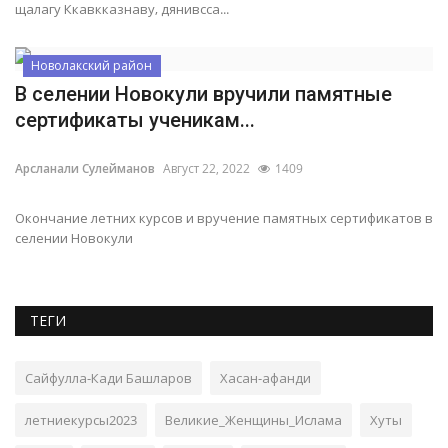
щалагу Ккавкказнаву, дянивсса...
Новолакский район
В селении Новокули вручили памятные
сертификаты ученикам...
Арсланали Сулейманов
Август 22, 2022
1409
Окончание летних курсов и вручение памятных сертификатов в
селении Новокули
ТЕГИ
Сайфулла-Кади Башларов
Хасан-афанди
летниекурсы2023
Великие_Женщины_Ислама
Хуты