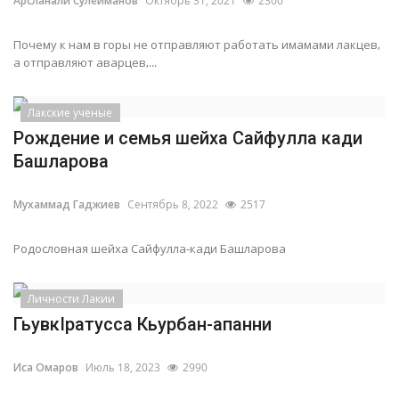
Арсланали Сулейманов
Октябрь 31, 2021
2300
Почему к нам в горы не отправляют работать имамами лакцев,
а отправляют аварцев,...
Лакские ученые
Рождение и семья шейха Сайфулла кади
Башларова
Мухаммад Гаджиев
Сентябрь 8, 2022
2517
Родословная шейха Сайфулла-кади Башларова
Личности Лакии
ГьувкIратусса Кьурбан-апанни
Иса Омаров
Июль 18, 2023
2990