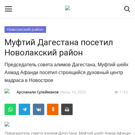
Новолакский район
Муфтий Дагестана посетил
Контакты
Новолакский район
О портале
Председатель совета алимов Дагестана, Муфтий шейх
Помочь порталу
Ахмад Афанди посетил строящийся духовный центр
мадраса в Новострое
Наша Команда
Арсланали Сулейманов
Июнь 14, 2025
1162
Новости Лакии
Время намаза
Интервью
Председатель совета алимов Дагестана, Муфтий шейх Ахмад Афанди