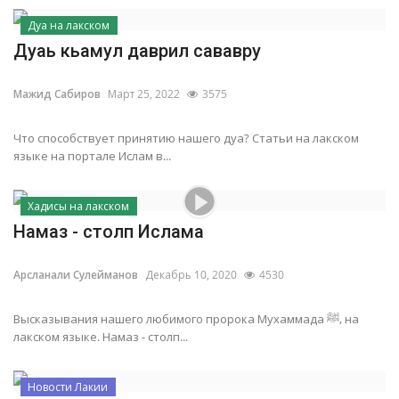
Дуа на лакском
Дуаь кьамул даврил сававру
Мажид Сабиров
Март 25, 2022
3575
Что способствует принятию нашего дуа? Статьи на лакском
языке на портале Ислам в...
Хадисы на лакском
Намаз - столп Ислама
Арсланали Сулейманов
Декабрь 10, 2020
4530
Высказывания нашего любимого пророка Мухаммада ﷺ, на
лакском языке. Намаз - столп...
Новости Лакии