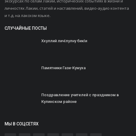
экскурсах по селам Лакии, исторических событиях в жизни и
личностях Лакии, статей и наставлений, видео-аудио контента
и т.д. на лакском языке.
СЛУЧАЙНЫЕ ПОСТЫ
Ххуллий личIлулну бикIи
Памятники Гази-Кумуха
Поздравление учителей с праздником в
Кулинском районе
МЫ В СОЦСЕТЯХ