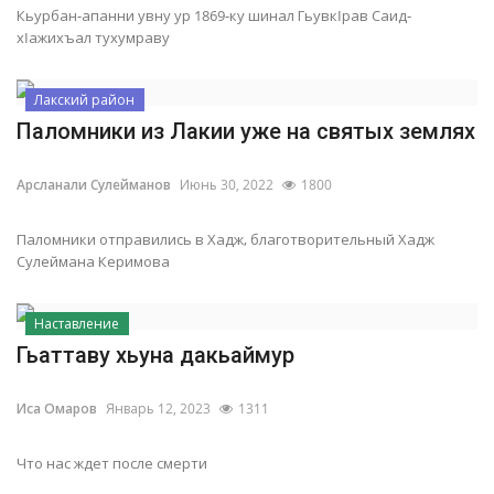
Кьурбан-апанни увну ур 1869-ку шинал ГьувкIрав Саид-
хIажихъал тухумраву
Лакский район
Паломники из Лакии уже на святых землях
Арсланали Сулейманов
Июнь 30, 2022
1800
Паломники отправились в Хадж, благотворительный Хадж
Сулеймана Керимова
Наставление
Гьаттаву хьуна дакьаймур
Иса Омаров
Январь 12, 2023
1311
Что нас ждет после смерти