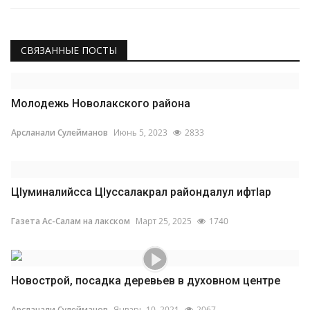
СВЯЗАННЫЕ ПОСТЫ
Молодежь Новолакского района
Арсланали Сулейманов
Июнь 5, 2023
2833
ЦIуминалийсса ЦIуссалакрал райондалул ифтIар
Газета Ас-Салам на лакском
Март 25, 2025
1740
Новострой, посадка деревьев в духовном центре
Арсланали Сулейманов
Январь 10, 2021
2067