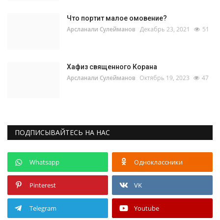
Что портит малое омовение?
Арсланали Сулейманов
Декабрь 23, 2021
51
Хафиз священного Корана
Арсланали Сулейманов
Октябрь 19, 2023
47
ПОДПИСЫВАЙТЕСЬ НА НАС
Whatsapp
Одноклассники
Pinterest
VK
Telegram
Youtube