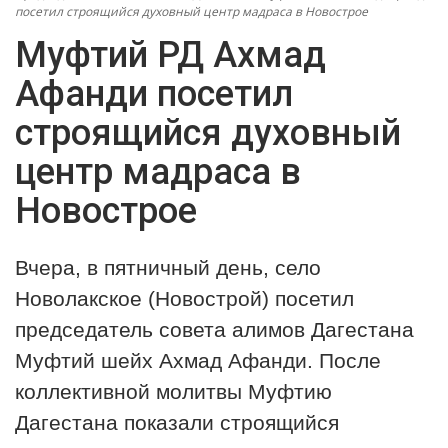
посетил строящийся духовный центр мадраса в Новострое
Муфтий РД Ахмад
Наставление
Афанди посетил
Обучение
строящийся духовный
Семья
центр мадраса в
История лакцев
Новострое
Книги
Вчера, в пятничный день, село
Новолакское (Новострой) посетил
председатель совета алимов Дагестана
Муфтий шейх Ахмад Афанди. После
коллективной молитвы Муфтию
Дагестана показали строящийся