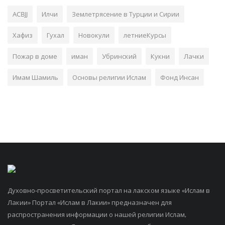
ACBJJ
Илчи
Землетрясение в Турции и Сирии
Хафиз
Гухал
Новокули
летниеКурсы
Пожар в доме
иман
Убринский
Кукни
Лачки
Имам Шамиль
Основы религии Ислам
Фонд Инсан
Духовно-просветительский портал на лакском языке «Ислам в
Лакии» Портал «Ислам в Лакии» предназначен для
распространения информации о нашей религии Ислам,