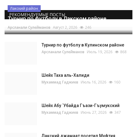
Лакский район
РЕКОМЕНДУЕМЫЕ ПОСТЫ
Турнир по футболу в Лакском районе
Арсланали Сулейманов
Август 2, 2026
246
Турнир по футболу в Кулинском районе
Арсланали Сулейманов
Июль 19, 2026
868
Шейх Таха аль-Халиди
Мухаммад Гаджиев
Июль 16, 2026
160
Шейх Абу `Убайда Гъази-Гъумукский
Мухаммад Гаджиев
Июнь 27, 2026
347
Лакский джамаат посетил Муфтия