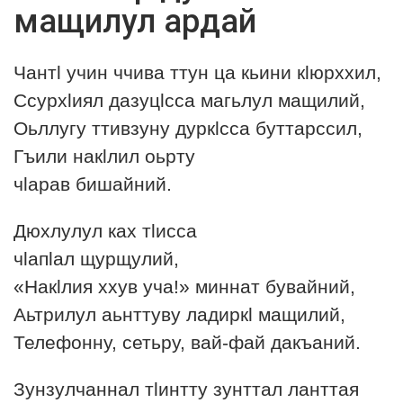
мащилул ардай
Наставление
Чантl учин ччива ттун ца кьини кlюрххил,
Обучение
Ссурхlиял дазуцlсса магьлул мащилий,
Оьллугу ттивзуну дуркlсса буттарссил,
Семья
Гъили накlлил оьрту
История лакцев
чlарав бишайний.
Книги
Дюхлулул ках тlисса
чlапlал щурщулий,
«Накlлия ххув уча!» миннат бувайний,
Аьтрилул аьнттуву ладиркl мащилий,
Телефонну, сетьру, вай-фай дакъаний.
Зунзулчаннал тlинтту зунттал ланттая