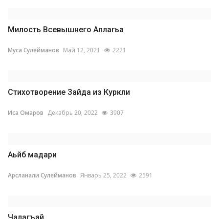
Милость Всевышнего Аллагьа
Муса Сулейманов
Май 12, 2021
2221
Стихотворение Зайда из Куркли
Иса Омаров
Декабрь 20, 2022
3907
Аьйб мадари
Арсланали Сулейманов
Январь 25, 2022
2591
Чалагъай