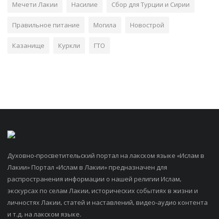
Мечети Лакии
Насилие
Сбор для Турции и Сирии
Правильное питание
Могила
Новострой
Казанище
Куркли
ГТО
Духовно-просветительский портал на лакском языке «Ислам в
Лакии» Портал «Ислам в Лакии» предназначен для
распространения информации о нашей религии Ислам,
экскурсах по селам Лакии, исторических событиях в жизни и
личностях Лакии, статей и наставлений, видео-аудио контента
и т.д. на лакском языке.