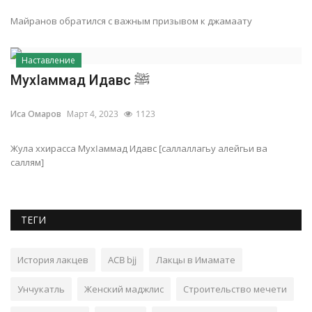
Майранов обратился с важным призывом к джамаату
Наставление
МухIаммад Идавс ﷺ
Иса Омаров
Март 4, 2023
1123
Жула ххирасса МухIаммад Идавс [саллаллагьу алейгьи ва
саллям]
ТЕГИ
История лакцев
ACB bjj
Лакцы в Имамате
Унчукатль
Женский маджлис
Строительство мечети