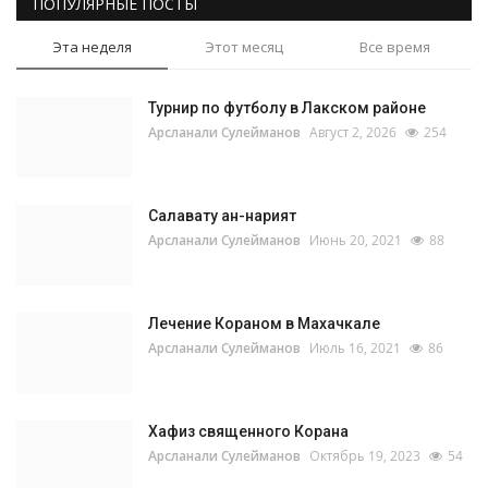
ПОПУЛЯРНЫЕ ПОСТЫ
Эта неделя
Этот месяц
Все время
Турнир по футболу в Лакском районе
Арсланали Сулейманов
Август 2, 2026
254
Салавату ан-нарият
Арсланали Сулейманов
Июнь 20, 2021
88
Лечение Кораном в Махачкале
Арсланали Сулейманов
Июль 16, 2021
86
Хафиз священного Корана
Арсланали Сулейманов
Октябрь 19, 2023
54