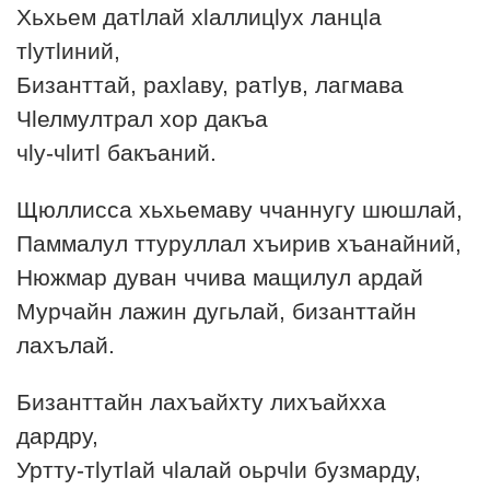
Хьхьем датlлай хlаллицlух ланцlа
тlутlиний,
Бизанттай, рахlаву, ратlув, лагмава
Чlелмултрал хор дакъа
чlу-чlитl бакъаний.
Щюллисса хьхьемаву ччаннугу шюшлай,
Паммалул ттуруллал хъирив хъанайний,
Нюжмар дуван ччива мащилул ардай
Мурчайн лажин дугьлай, бизанттайн
лахълай.
Бизанттайн лахъайхту лихъайхха
дардру,
Уртту-тlутlай чlалай оьрчlи бузмарду,