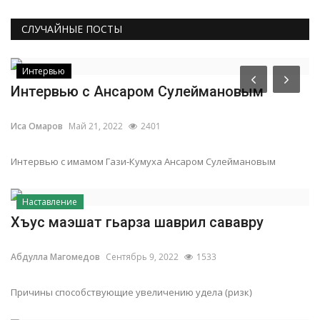
СЛУЧАЙНЫЕ ПОСТЫ
Интервью
Интервью с Ансаром Сулеймановым
Иса Омаров
Май 21, 2022
2401
Интервью с имамом Гази-Кумуха Ансаром Сулеймановым
Наставление
Хъус маэшат гьарза шаврил сававру
Абдулла Магомедов
Сентябрь 9, 2022
1533
Причины способствующие увеличению удела (ризк)