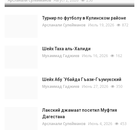
Арсланали Сулейманов
Август 2, 2026
250
Турнир по футболу в Кулинском районе
Арсланали Сулейманов
Июль 19, 2026
872
Шейх Таха аль-Халиди
Мухаммад Гаджиев
Июль 16, 2026
162
Шейх Абу `Убайда Гъази-Гъумукский
Мухаммад Гаджиев
Июнь 27, 2026
350
Лакский джамаат посетил Муфтия
Дагестана
Арсланали Сулейманов
Июнь 4, 2026
453