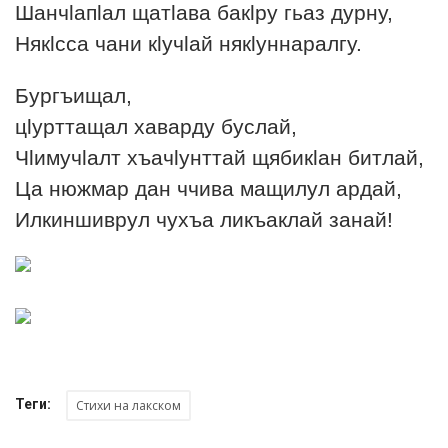
Шанчlапlал щатlава бакlру гьаз дурну,
Някlсса чани кlучlай някlуннаралгу.
Бургъищал,
цlурттащал хаварду буслай,
Чlимучlалт хъачlунттай щябикlан битлай,
Ца нюжмар дан ччива мащилул ардай,
Илкиншиврул чухъа ликъаклай занай!
Теги:
Стихи на лакском