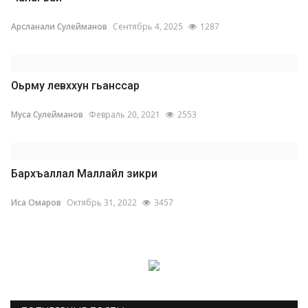
Арсланали Сулейманов
Сентябрь 4, 2025
1287
Оьрму левххун гьанссар
Муса Сулейманов
Февраль 20, 2021
2553
Бархъаллал Маллайл зикри
Иса Омаров
Октябрь 31, 2022
3457