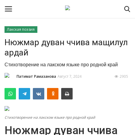
Лакская поэзия
Нюжмар дуван ччива мащилул
Контакты
ардай
О портале
Стихотворение на лакском языке про родной край
Помочь порталу
Патимат Рамазанова
Август 7, 2024
2905
Наша Команда
Новости Лакии
Время намаза
Стихотворение на лакском языке про родной край
Нюжмар дуван ччива
Интервью