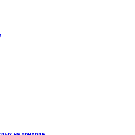
е
тдых на природе