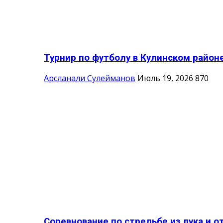
Турнир по футболу в Кулинском район
Арсланали Сулейманов
Июль 19, 2026
870
Соревнование по стрельбе из лука и о